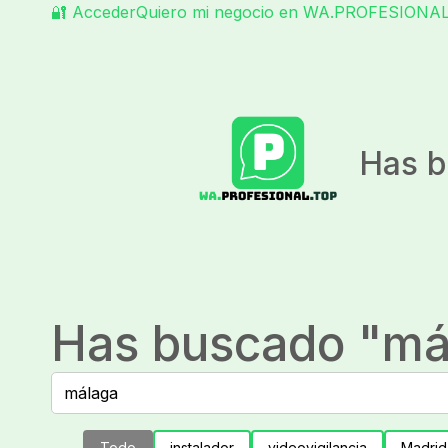
🔐 Acceder
Quiero mi negocio en WA.PROFESIONA
Has b
Has buscado "
má
Todo
instalador
videovigilancia
Madrid