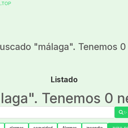
L.TOP
uscado "
málaga
". Tenemos 0 
Listado
laga
". Tenemos 0 ne
✨ 
aviso_po
alarmas
seguridad
Alarmas
incendio