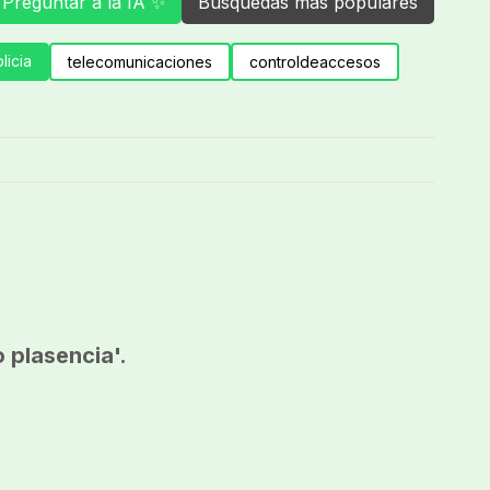
Preguntar a la IA ✨
Búsquedas más populares
licia
telecomunicaciones
controldeaccesos
 plasencia'.