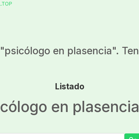
L.TOP
"
psicólogo en plasencia
". Te
Listado
icólogo en plasenci