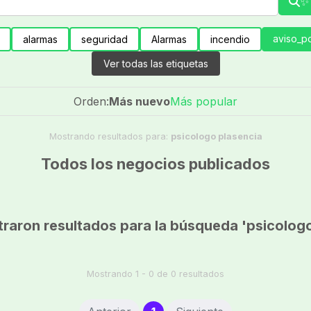
✨ 
aviso_po
alarmas
seguridad
Alarmas
incendio
Ver todas las etiquetas
Orden:
Más nuevo
Más popular
Mostrando resultados para:
psicologo plasencia
Todos los negocios publicados
raron resultados para la búsqueda 'psicologo
Mostrando 1 - 0 de 0 resultados