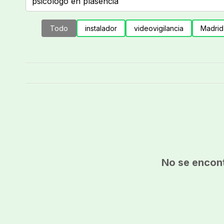
Todo
instalador
videovigilancia
Madrid
No se encont