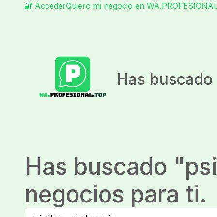
🔐 Acceder
Quiero mi negocio en WA.PROFESIONA
Has buscado 
Has buscado "
ps
negocios para ti.