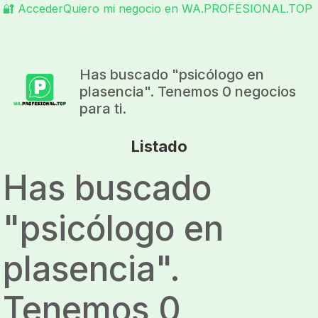
🔐 Acceder
Quiero mi negocio en WA.PROFESIONAL.TOP
Has buscado "
psicólogo en
plasencia
". Tenemos 0 negocios
para ti.
Listado
Has buscado
"
psicólogo en
plasencia
".
Tenemos 0