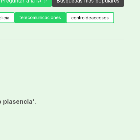
Preguntar a la IA ✨
Búsquedas más populares
telecomunicaciones
licia
controldeaccesos
 plasencia'.