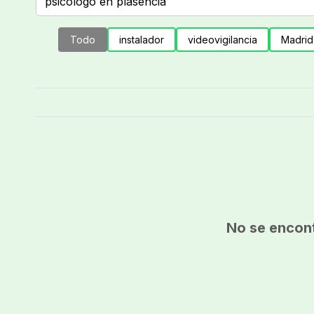
Todo
instalador
videovigilancia
Madrid
No se encont