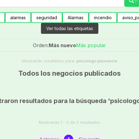
✨ 
alarmas
seguridad
Alarmas
incendio
aviso_po
Ver todas las etiquetas
Orden:
Más nuevo
Más popular
Mostrando resultados para:
psicologo plasencia
Todos los negocios publicados
raron resultados para la búsqueda 'psicologo
Mostrando 1 - 0 de 0 resultados