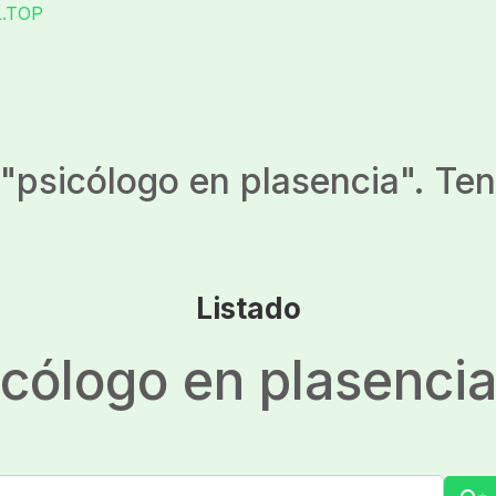
L.TOP
"
psicólogo en plasencia
". Te
Listado
icólogo en plasenci