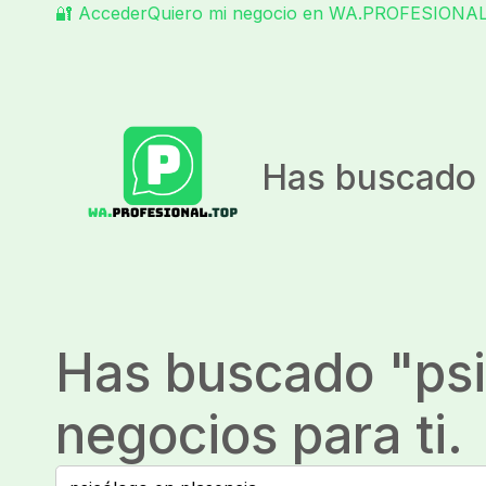
🔐 Acceder
Quiero mi negocio en WA.PROFESIONA
Has buscado 
Has buscado "
ps
negocios para ti.