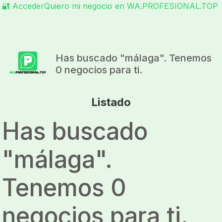
🔐 Acceder
Quiero mi negocio en WA.PROFESIONAL.TOP
Has buscado "
málaga
". Tenemos
0 negocios para ti.
Listado
Has buscado
"
málaga
".
Tenemos 0
negocios para ti.