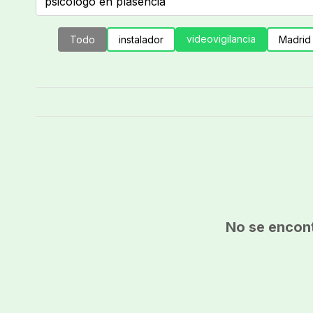
videovigilancia
Todo
instalador
Madrid
No se encont