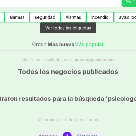
✨ 
alarmas
seguridad
Alarmas
incendio
aviso_po
Ver todas las etiquetas
Orden:
Más nuevo
Más popular
Mostrando resultados para:
psicologo plasencia
Todos los negocios publicados
raron resultados para la búsqueda 'psicologo
Mostrando 1 - 0 de 0 resultados