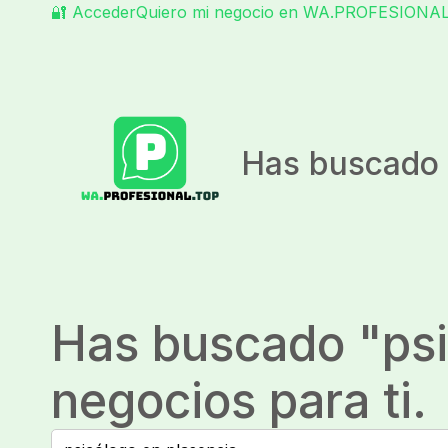
🔐 Acceder
Quiero mi negocio en WA.PROFESIONA
Has buscado 
Has buscado "
ps
negocios para ti.