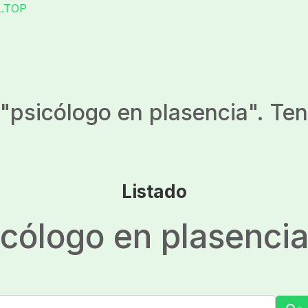
L.TOP
"
psicólogo en plasencia
". Te
Listado
icólogo en plasenci