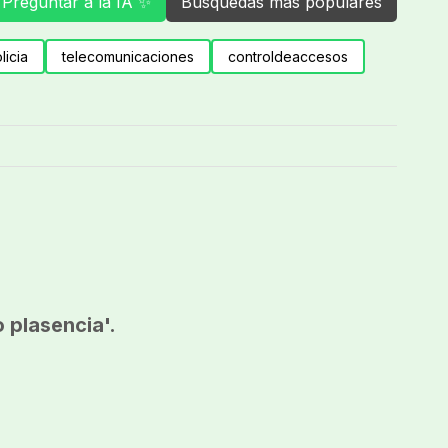
Preguntar a la IA ✨
Búsquedas más populares
licia
telecomunicaciones
controldeaccesos
 plasencia'.