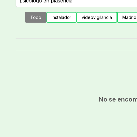
Todo
instalador
videovigilancia
Madrid
No se encont