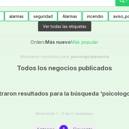
✨ 
alarmas
seguridad
Alarmas
incendio
aviso_po
Ver todas las etiquetas
Orden:
Más nuevo
Más popular
Mostrando resultados para:
psicologo plasencia
Todos los negocios publicados
raron resultados para la búsqueda 'psicologo
Mostrando 1 - 0 de 0 resultados