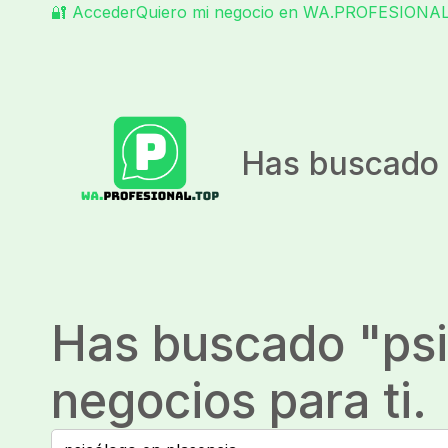
🔐 Acceder
Quiero mi negocio en WA.PROFESIONA
Has buscado 
Has buscado "
ps
negocios para ti.