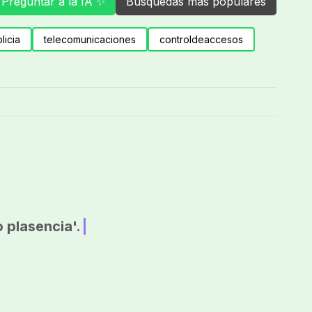
Preguntar a la IA ✨
Búsquedas más populares
licia
telecomunicaciones
controldeaccesos
 plasencia'.