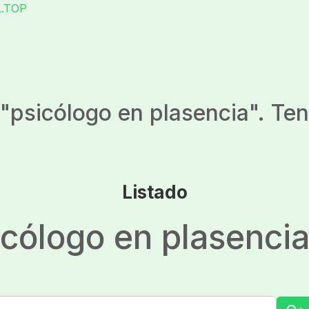
L.TOP
"
psicólogo en plasencia
". Te
Listado
icólogo en plasenci