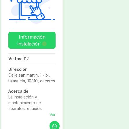
integral para cubrir todas
instalación que se haya
tus necesidades
elegido.
tecnológicas Ofrecemos
las más avanzadas
soluciones TIC
Información
instalación
Vistas:
112
Dirección
Calle san martin, 1 - bj,
talayuela, 10310, caceres
Acerca de
La instalación y
mantenimiento de
aparatos, equipos,
dispositivos y sistemas
Ver
de seguridad conectados
a centrales receptoras