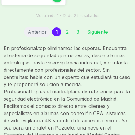
de alarma o a centos de
control de video
vigilancia. Instalaciones
Mostrando 1 - 12 de 29 resultados
eléctricas en general.
Instalaciones de redes
(current)
Anterior
1
2
3
Siguiente
telegráficas, telefónicas,
telefonía sin hilos y
televisión.
En profesional.top eliminamos las esperas. Encuentra
el sistema de seguridad que necesitas, desde alarmas
anti-okupas hasta videovigilancia industrial, y contacta
directamente con profesionales del sector. Sin
centralitas: habla con un experto que estudiará tu caso
y te propondrá solución a medida.
Profesional.top es el marketplace de referencia para la
seguridad electrónica en la Comunidad de Madrid.
Facilitamos el contacto directo entre clientes y
especialistas en alarmas con conexión CRA, sistemas
de videovigilancia 4K y control de accesos remoto. Ya
sea para un chalet en Pozuelo, una nave en el