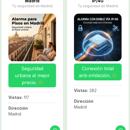
Madrid
IP/4G
Tu seguridad en Madrid
Tu seguridad en Madrid
Seguridad
Conexión total
urbana al mejor
anti-inhibición.
precio.
Vistas:
282
Vistas:
117
Dirección
Madrid
Dirección
Madrid