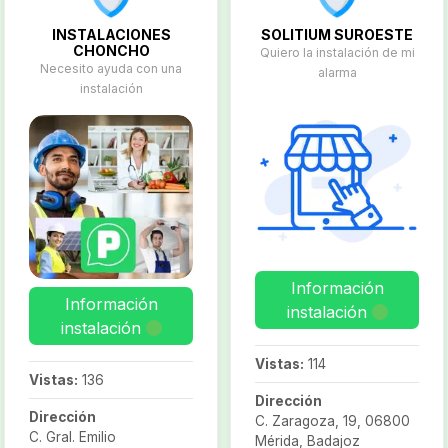
Iluminación exterior y
jardín, para fachadas de
INSTALACIONES
SOLITIUM SUROESTE
edificios, escaparates,
CHONCHO
Quiero la instalación de mi
iluminación de seguridad,
Necesito ayuda con una
alarma
balizamiento de caminos,
instalación
jardines…
Información
Información
instalación
instalación
Vistas:
114
Vistas:
136
Dirección
Dirección
C. Zaragoza, 19, 06800
C. Gral. Emilio
Mérida, Badajoz